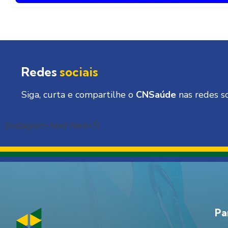
Redes
sociais
Siga, curta e compartilhe o
CNSaúde
nas redes so
[instagram-feed feed=1]
Pa