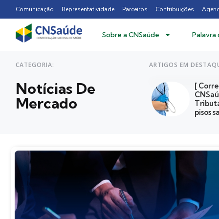
Comunicação
Representatividade
Parceiros
Contribuições
Agen
Sobre a CNSaúde
Palavra
CATEGORIA:
ARTIGOS EM DESTAQ
Notícias De
[ Corre
CNSaú
Mercado
Tribut
pisos s