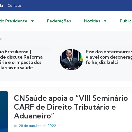
da
Contato
 do Presidente
Federações
Notícias
Publi
UE:
io Braziliense ]
Piso dos enfermeiros 
de discute Reforma
viável com desonera
ária e o impacto dos
folha, diz Izalci
alariais na saúde
CNSaúde apoia o “VIII Seminário
CARF de Direito Tributário e
Aduaneiro”
28 de outubro de 2022