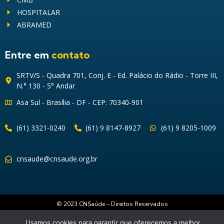
HOSPITALAR
ABRAMED
Entre em
contato
SRTV/S - Quadra 701, Conj. E - Ed. Palácio do Rádio - Torre III,
N.° 130 - 5° Andar
Asa Sul - Brasília - DF - CEP: 70340-901
(61) 3321-0240
(61) 9 8147-8927
(61) 9 8205-1009
cnsaude@cnsaude.org.br
© 2023 CNSaúde – Direitos Reservados
Usamos cookies para garantir que oferecemos a melhor