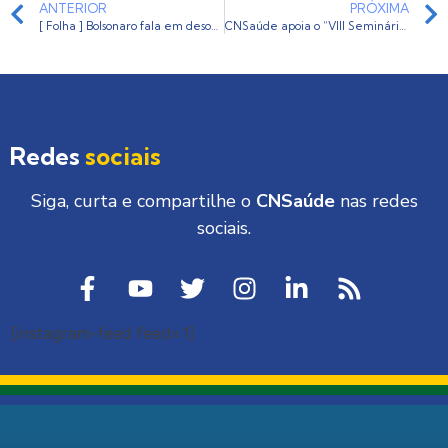
ANTERIOR
PRÓXIMA
[ Folha ] Bolsonaro fala em desonerar folha para compensar piso da enfermagem, mas setor acha insuficiente
CNSaúde apoia o “VIII Seminário CARF de Direito Tributário e Aduaneiro”
Redes
sociais
Siga, curta e compartilhe o
CNSaúde
nas redes
sociais.
[instagram-feed feed=1]