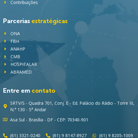
Contribuições
Parcerias
estratégicas
ONA
FBH
ANAHP
CMB
HOSPITALAR
ABRAMED
Entre em
contato
SRTV/S - Quadra 701, Conj. E - Ed. Palácio do Rádio - Torre III,
N.° 130 - 5° Andar
Asa Sul - Brasília - DF - CEP: 70340-901
(61) 3321-0240
(61) 9 8147-8927
(61) 9 8205-1009