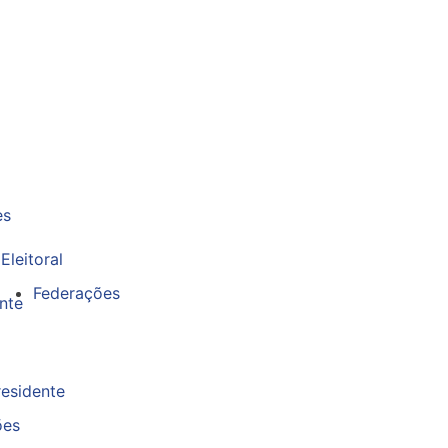
es
Eleitoral
Federações
nte
esidente
ões