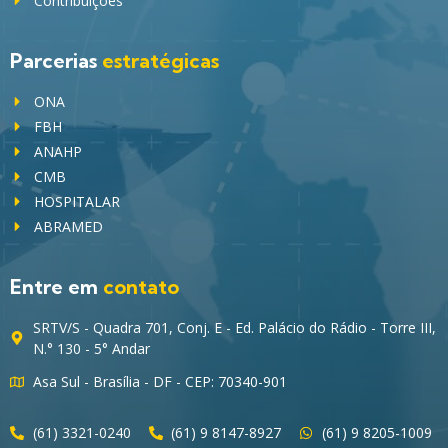
Contribuições
Parcerias
estratégicas
ONA
FBH
ANAHP
CMB
HOSPITALAR
ABRAMED
Entre em
contato
SRTV/S - Quadra 701, Conj. E - Ed. Palácio do Rádio - Torre III,
N.° 130 - 5° Andar
Asa Sul - Brasília - DF - CEP: 70340-901
(61) 3321-0240
(61) 9 8147-8927
(61) 9 8205-1009