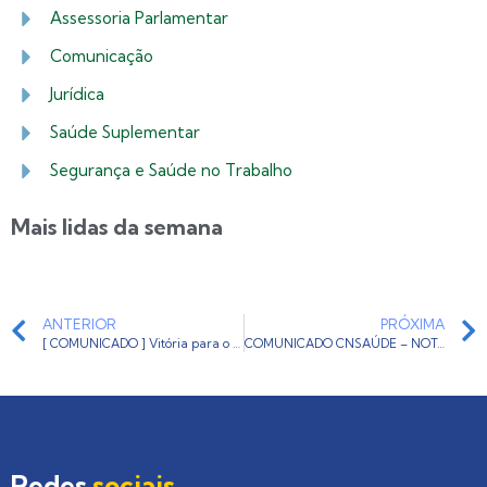
Assessoria Parlamentar
Comunicação
Jurídica
Saúde Suplementar
Segurança e Saúde no Trabalho
Mais lidas da semana
ANTERIOR
PRÓXIMA
[ COMUNICADO ] Vitória para o contribuinte: lei derruba voto de desempate da Fazenda no CARF
COMUNICADO CNSAÚDE – NOTA À IMPRENSA
Redes
sociais