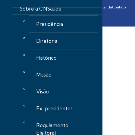
Comunicação
Representatividade
Parceiros
Contribuições
Agenda
Contato
Sobre a CNSaúde
Presidência
Diretoria
Histórico
Missão
Visão
Ex-presidentes
Regulamento
Eleitoral