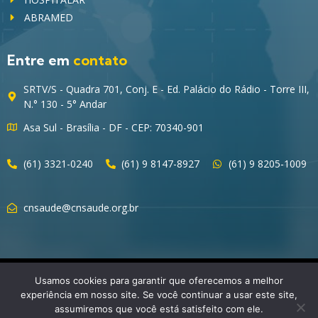
ABRAMED
Entre em
contato
SRTV/S - Quadra 701, Conj. E - Ed. Palácio do Rádio - Torre III,
N.° 130 - 5° Andar
Asa Sul - Brasília - DF - CEP: 70340-901
(61) 3321-0240
(61) 9 8147-8927
(61) 9 8205-1009
cnsaude@cnsaude.org.br
© 2023 CNSaúde – Direitos Reservados
Usamos cookies para garantir que oferecemos a melhor
experiência em nosso site. Se você continuar a usar este site,
assumiremos que você está satisfeito com ele.