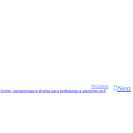
PRÓXIMA
Next
Novo Código de Ética Médica estabelece limites, compromissos e direitos para profissionais e pacientes no País