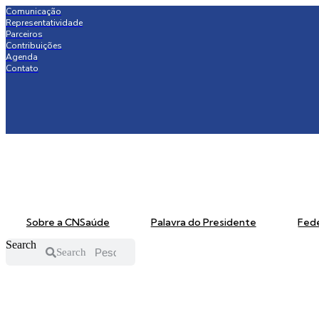
Pular
Comunicação
Representatividade
para
Parceiros
o
Contribuições
conteúdo
Agenda
Contato
Sobre a CNSaúde
Palavra do Presidente
Fed
Search
Search