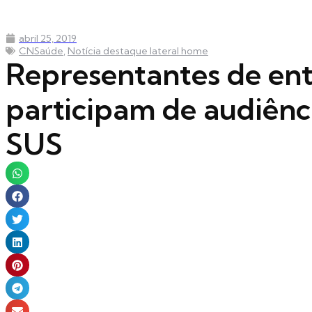
abril 25, 2019
CNSaúde
,
Notícia destaque lateral home
Representantes de ent
participam de audiênci
SUS