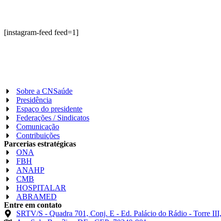
[instagram-feed feed=1]
Sobre a CNSaúde
Presidência
Espaço do presidente
Federações / Sindicatos
Comunicação
Contribuições
Parcerias
estratégicas
ONA
FBH
ANAHP
CMB
HOSPITALAR
ABRAMED
Entre em
contato
SRTV/S - Quadra 701, Conj. E - Ed. Palácio do Rádio - Torre III