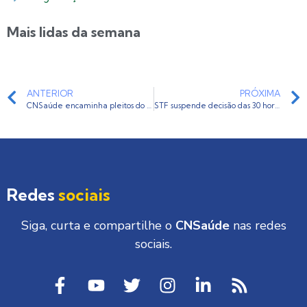
Mais lidas da semana
ANTERIOR
PRÓXIMA
CNSaúde encaminha pleitos do setor junto ao Secretário Especial Rogério Marinho
STF suspende decisão das 30 horas da enfermagem no Rio de Janeiro
Redes
sociais
Siga, curta e compartilhe o
CNSaúde
nas redes
sociais.