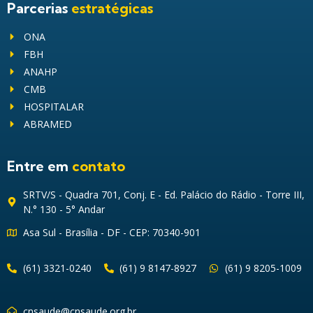
Parcerias
estratégicas
ONA
FBH
ANAHP
CMB
HOSPITALAR
ABRAMED
Entre em
contato
SRTV/S - Quadra 701, Conj. E - Ed. Palácio do Rádio - Torre III,
N.° 130 - 5° Andar
Asa Sul - Brasília - DF - CEP: 70340-901
(61) 3321-0240
(61) 9 8147-8927
(61) 9 8205-1009
cnsaude@cnsaude.org.br