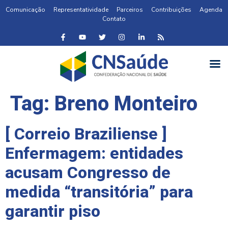
Comunicação
Representatividade
Parceiros
Contribuições
Agenda
Contato
Tag:
Breno Monteiro
[ Correio Braziliense ]
Enfermagem: entidades
acusam Congresso de
medida “transitória” para
garantir piso