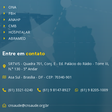
ONA
FBH
ANAHP
CMB
HOSPITALAR
ABRAMED
Entre em
contato
SRTV/S - Quadra 701, Conj. E - Ed. Palácio do Rádio - Torre III,
N.° 130 - 5° Andar
Asa Sul - Brasília - DF - CEP: 70340-901
(61) 3321-0240
(61) 9 8147-8927
(61) 9 8205-1009
cnsaude@cnsaude.org.br