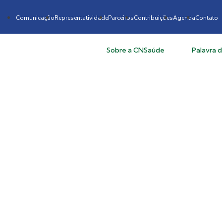
Comunicação
Representatividade
Parceiros
Contribuições
Agenda
Contato
Sobre a CNSaúde
Palavra 