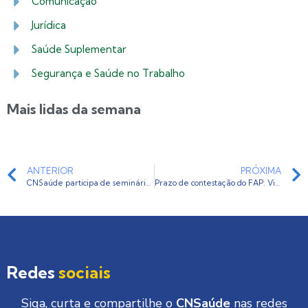
Comunicação
Jurídica
Saúde Suplementar
Segurança e Saúde no Trabalho
Mais lidas da semana
ANTERIOR
PRÓXIMA
CNSaúde participa de seminário sobre Reforma Trabalhista na Câmara dos Deputados
Prazo de contestação do FAP: Vigência 2020 é prorrogado para 13 de dezembro
Redes
sociais
Siga, curta e compartilhe o
CNSaúde
nas redes