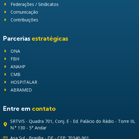
Federações / Sindicatos
Comunicação
Contribuições
Parcerias
estratégicas
ONA
FBH
ANAHP
CMB
HOSPITALAR
ABRAMED
Entre em
contato
SRTV/S - Quadra 701, Conj. E - Ed. Palácio do Rádio - Torre III,
N.° 130 - 5° Andar
Asa Sul - Brasília - DF - CEP: 70340-901