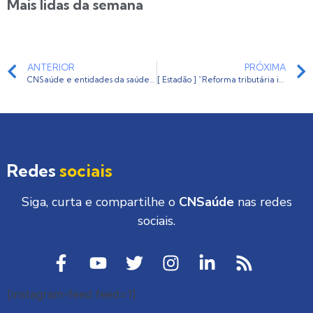
Mais lidas da semana
ANTERIOR
PRÓXIMA
CNSaúde e entidades da saúde se reúnem com Ministro da Saúde
[ Estadão ] “Reforma tributária impõe alerta total para o setor de saúde”, por Breno de Figueiredo Monteiro
Redes
sociais
Siga, curta e compartilhe o
CNSaúde
nas redes
sociais.
[instagram-feed feed=1]