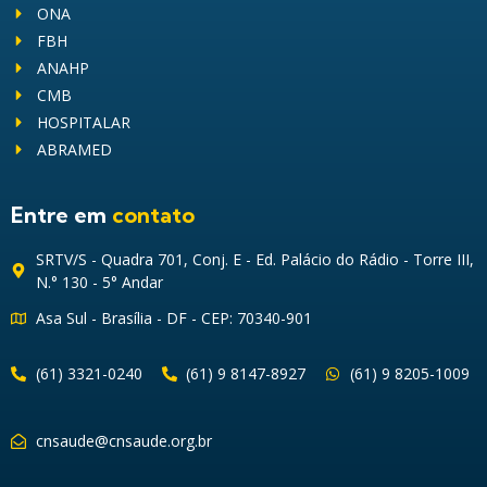
ONA
FBH
ANAHP
CMB
HOSPITALAR
ABRAMED
Entre em
contato
SRTV/S - Quadra 701, Conj. E - Ed. Palácio do Rádio - Torre III,
N.° 130 - 5° Andar
Asa Sul - Brasília - DF - CEP: 70340-901
(61) 3321-0240
(61) 9 8147-8927
(61) 9 8205-1009
cnsaude@cnsaude.org.br