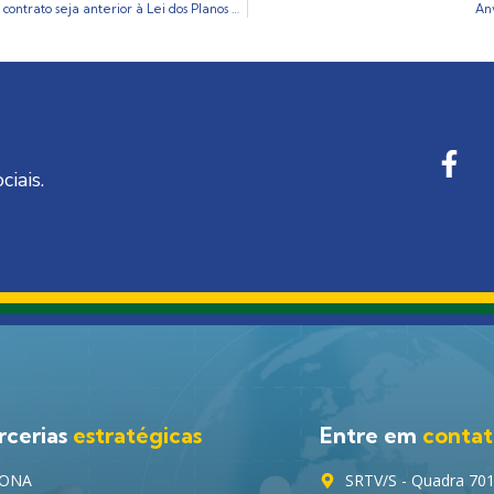
STJ: Cláusula que restrinja tratamentos médicos é abusiva, ainda que contrato seja anterior à Lei dos Planos de Saúde
Anv
ciais.
rcerias
estratégicas
Entre em
conta
ONA
SRTV/S - Quadra 701, 