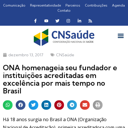
Comunicação
Representatividade
Parceiros
Contribuições
Agenda
Contato
dezembro 13, 2017
CNSaúde
ONA homenageia seu fundador e
instituições acreditadas em
excelência por mais tempo no
Brasil
Há 18 anos surgia no Brasil a ONA (Organização
Nacional de Acreditação), primeira acreditadora com uma