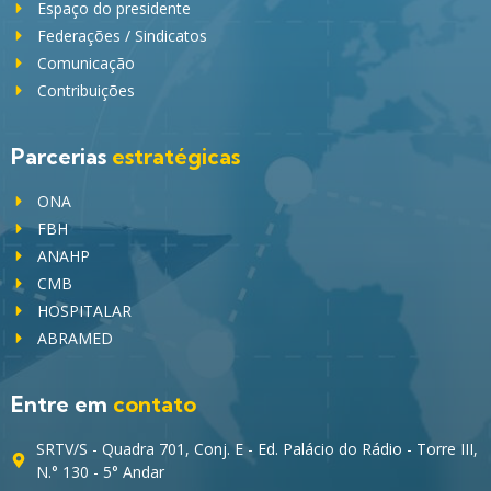
Espaço do presidente
Federações / Sindicatos
Comunicação
Contribuições
Parcerias
estratégicas
ONA
FBH
ANAHP
CMB
HOSPITALAR
ABRAMED
Entre em
contato
SRTV/S - Quadra 701, Conj. E - Ed. Palácio do Rádio - Torre III,
N.° 130 - 5° Andar