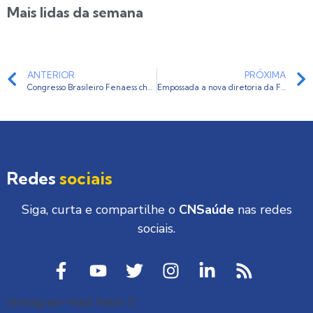
Mais lidas da semana
ANTERIOR
PRÓXIMA
Congresso Brasileiro Fenaess chega a sua sétima edição
Empossada a nova diretoria da Fehoesg para a gestão 2018/2021
Redes
sociais
Siga, curta e compartilhe o
CNSaúde
nas redes
sociais.
[instagram-feed feed=1]