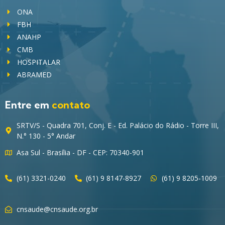
ONA
FBH
ANAHP
CMB
HOSPITALAR
ABRAMED
Entre em
contato
SRTV/S - Quadra 701, Conj. E - Ed. Palácio do Rádio - Torre III,
N.° 130 - 5° Andar
Asa Sul - Brasília - DF - CEP: 70340-901
(61) 3321-0240
(61) 9 8147-8927
(61) 9 8205-1009
cnsaude@cnsaude.org.br