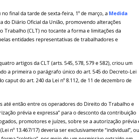
no final da tarde de sexta-feira, 1º de março, a
Medida
ra do Diário Oficial da União, promovendo alterações
 do Trabalho (CLT) no tocante a forma e limitações da
pelas entidades representativas de trabalhadores e
uatro artigos da CLT (arts. 545, 578, 579 e 582), criou um
do a primeira o parágrafo único do art. 545 do Decreto-Lei
 do caput do art. 240 da Lei nº 8.112, de 11 de dezembro de
s até então entre os operadores do Direito do Trabalho e
rização prévia e expressa” para o desconto da contribuição
vogados, promotores e juízes, sobre se a autorização prévia 
ei nº 13.467/17) deveria ser exclusivamente “individual”, o
forma “coletiva”, por meio de um permissivo extraído em