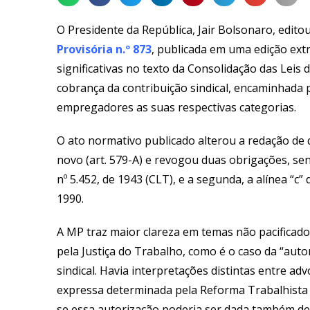
O Presidente da República, Jair Bolsonaro, editou 
Provisória n.º 873
, publicada em uma edição ext
significativas no texto da Consolidação das Leis
cobrança da contribuição sindical, encaminhada 
empregadores as suas respectivas categorias.
O ato normativo publicado alterou a redação de q
novo (art. 579-A) e revogou duas obrigações, sen
nº 5.452, de 1943 (CLT), e a segunda, a alínea “c”
1990.
A MP traz maior clareza em temas não pacificado
pela Justiça do Trabalho, como é o caso da “auto
sindical. Havia interpretações distintas entre ad
expressa determinada pela Reforma Trabalhista (L
se essa autorização poderia ser dada também de 