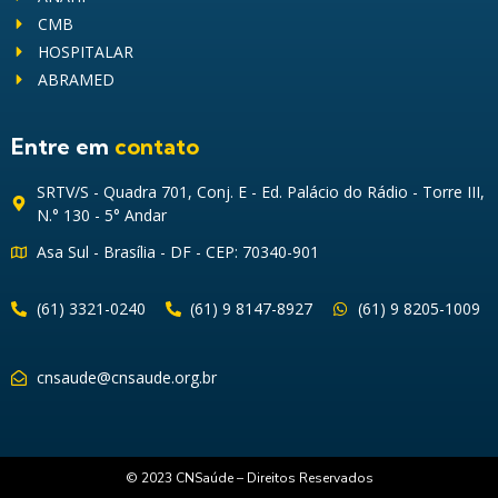
CMB
HOSPITALAR
ABRAMED
Entre em
contato
SRTV/S - Quadra 701, Conj. E - Ed. Palácio do Rádio - Torre III,
N.° 130 - 5° Andar
Asa Sul - Brasília - DF - CEP: 70340-901
(61) 3321-0240
(61) 9 8147-8927
(61) 9 8205-1009
cnsaude@cnsaude.org.br
© 2023 CNSaúde – Direitos Reservados