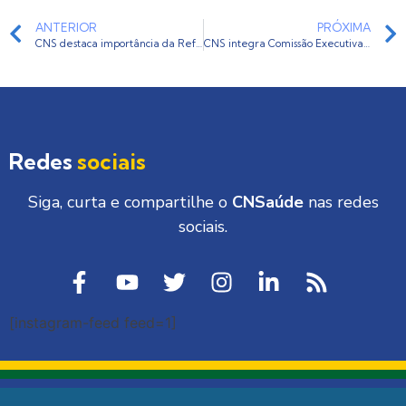
ANTERIOR
PRÓXIMA
CNS destaca importância da Reforma da Previdência durante encontro com ministro Carlos Marun
CNS integra Comissão Executiva do XXII Congresso Nacional de Prevenção de Acidentes do Trabalho
Redes
sociais
Siga, curta e compartilhe o
CNSaúde
nas redes
sociais.
[instagram-feed feed=1]