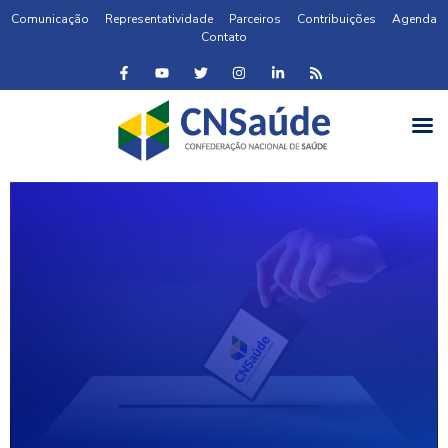
Comunicação
Representatividade
Parceiros
Contribuições
Agenda
Contato