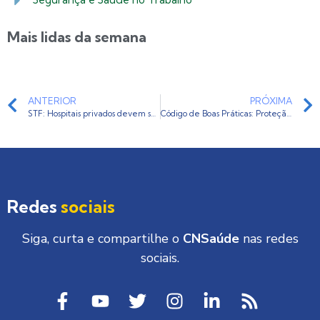
Mais lidas da semana
ANTERIOR
PRÓXIMA
STF: Hospitais privados devem ser ressarcidos pela tabela da ANS, quando atendem por ordem judicial pacientes SUS
Código de Boas Práticas: Proteção de Dados para Prestadores Privados de Serviços em Saúde
Redes
sociais
Siga, curta e compartilhe o
CNSaúde
nas redes
sociais.