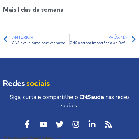
Mais lidas da semana
ANTERIOR
PRÓXIMA
CNS avalia como positivas novas portarias que resgatam rede de atendimento à saúde mental
CNS destaca importância da Reforma da Previdência durante encontro com ministro Carlos Marun
Redes
sociais
Siga, curta e compartilhe o
CNSaúde
nas redes
sociais.
[instagram-feed feed=1]