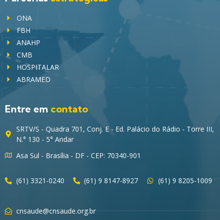
ONA
FBH
ANAHP
CMB
HOSPITALAR
ABRAMED
Entre em
contato
SRTV/S - Quadra 701, Conj. E - Ed. Palácio do Rádio - Torre III,
N.° 130 - 5° Andar
Asa Sul - Brasília - DF - CEP: 70340-901
(61) 3321-0240
(61) 9 8147-8927
(61) 9 8205-1009
cnsaude@cnsaude.org.br