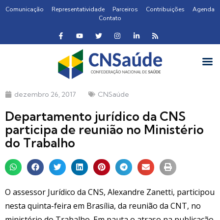
Comunicação
Representatividade
Parceiros
Contribuições
Agenda
Contato
dezembro 26, 2017
CNSaúde
Departamento jurídico da CNS
participa de reunião no Ministério
do Trabalho
O assessor Jurídico da CNS, Alexandre Zanetti, participou
nesta quinta-feira em Brasília, da reunião da CNT, no
ministério do Trabalho. Em pauta o atraso na publicação