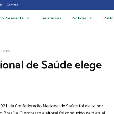
da
Contato
 do Presidente
Federações
Notícias
Publi
e home
onal de Saúde elege
2021, da Confederação Nacional de Saúde foi eleita por
Brasília. O processo eleitoral foi conduzido pelo atual