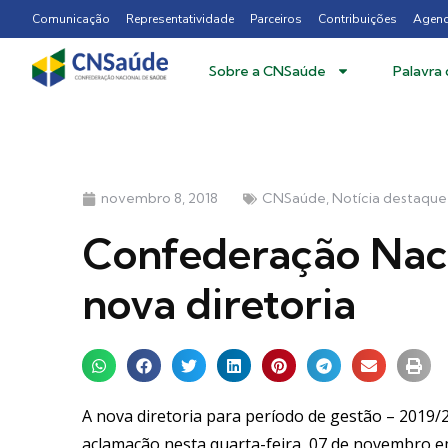
Comunicação
Representatividade
Parceiros
Contribuições
Agen
Sobre a CNSaúde
Palavra
novembro 8, 2018
CNSaúde
,
Notícia destaqu
Confederação Naci
nova diretoria
A nova diretoria para período de gestão – 2019/
aclamação nesta quarta-feira, 07 de novembro em 