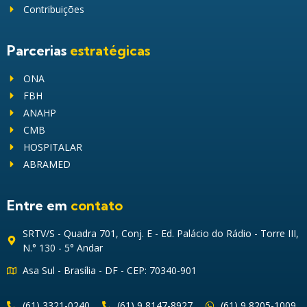
Contribuições
Parcerias
estratégicas
ONA
FBH
ANAHP
CMB
HOSPITALAR
ABRAMED
Entre em
contato
SRTV/S - Quadra 701, Conj. E - Ed. Palácio do Rádio - Torre III,
N.° 130 - 5° Andar
Asa Sul - Brasília - DF - CEP: 70340-901
(61) 3321-0240
(61) 9 8147-8927
(61) 9 8205-1009