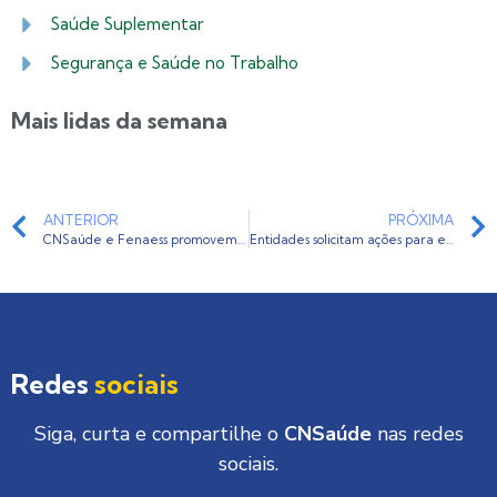
Saúde Suplementar
Segurança e Saúde no Trabalho
Mais lidas da semana
ANTERIOR
PRÓXIMA
CNSaúde e Fenaess promovem dois dias de debates sobre a Reforma Tributária
Entidades solicitam ações para enfrentamento da escassez de suprimentos e contra práticas de preço abusivas
Redes
sociais
Siga, curta e compartilhe o
CNSaúde
nas redes
sociais.