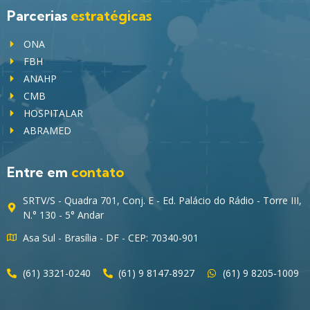
Parcerias
estratégicas
ONA
FBH
ANAHP
CMB
HOSPITALAR
ABRAMED
Entre em
contato
SRTV/S - Quadra 701, Conj. E - Ed. Palácio do Rádio - Torre III,
N.° 130 - 5° Andar
Asa Sul - Brasília - DF - CEP: 70340-901
(61) 3321-0240
(61) 9 8147-8927
(61) 9 8205-1009