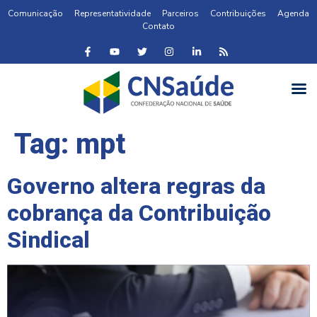
Comunicação
Representatividade
Parceiros
Contribuições
Agenda
Contato
Tag:
mpt
Governo altera regras da
cobrança da Contribuição
Sindical