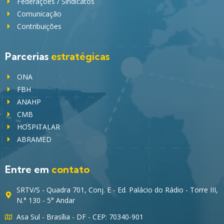
Federações / Sindicatos
Comunicação
Contribuições
Parcerias
estratégicas
ONA
FBH
ANAHP
CMB
HOSPITALAR
ABRAMED
Entre em
contato
SRTV/S - Quadra 701, Conj. E - Ed. Palácio do Rádio - Torre III,
N.° 130 - 5° Andar
Asa Sul - Brasília - DF - CEP: 70340-901