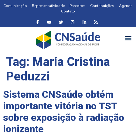
Comunicação
Representatividade
Parceiros
Contribuições
Agenda
Contato
Tag:
Maria Cristina
Peduzzi
Sistema CNSaúde obtém
importante vitória no TST
sobre exposição à radiação
ionizante