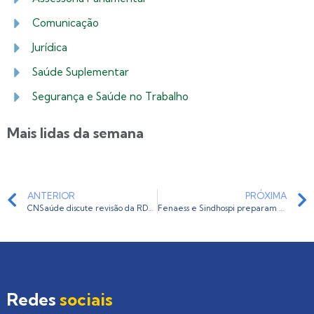
Comunicação
Jurídica
Saúde Suplementar
Segurança e Saúde no Trabalho
Mais lidas da semana
ANTERIOR
PRÓXIMA
CNSaúde discute revisão da RDC 50/2002 com técnicos da Anvisa
Fenaess e Sindhospi preparam para setembro VIII Congresso Brasileiro Fenaess
Redes
sociais