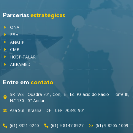
Parcerias
estratégicas
ONA
FBH
ANAHP
CMB
HOSPITALAR
ABRAMED
Entre em
contato
SRTV/S - Quadra 701, Conj. E - Ed. Palácio do Rádio - Torre III,
N.° 130 - 5° Andar
Asa Sul - Brasília - DF - CEP: 70340-901
(61) 3321-0240
(61) 9 8147-8927
(61) 9 8205-1009