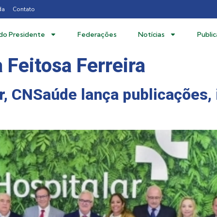
da
Contato
 do Presidente
Federações
Notícias
Publi
 Feitosa Ferreira
, CNSaúde lança publicações, i