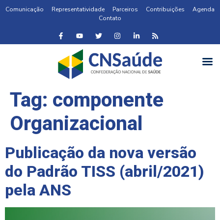
Comunicação
Representatividade
Parceiros
Contribuições
Agenda
Contato
Tag:
componente
Organizacional
Publicação da nova versão
do Padrão TISS (abril/2021)
pela ANS