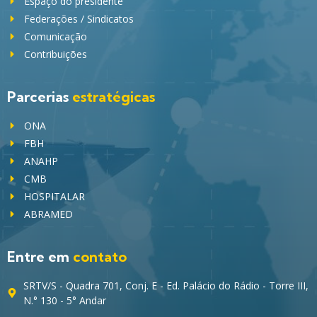
Espaço do presidente
Federações / Sindicatos
Comunicação
Contribuições
Parcerias
estratégicas
ONA
FBH
ANAHP
CMB
HOSPITALAR
ABRAMED
Entre em
contato
SRTV/S - Quadra 701, Conj. E - Ed. Palácio do Rádio - Torre III,
N.° 130 - 5° Andar