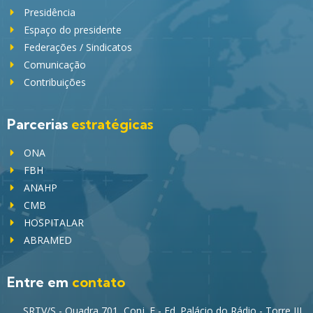
Presidência
Espaço do presidente
Federações / Sindicatos
Comunicação
Contribuições
Parcerias
estratégicas
ONA
FBH
ANAHP
CMB
HOSPITALAR
ABRAMED
Entre em
contato
SRTV/S - Quadra 701, Conj. E - Ed. Palácio do Rádio - Torre III,