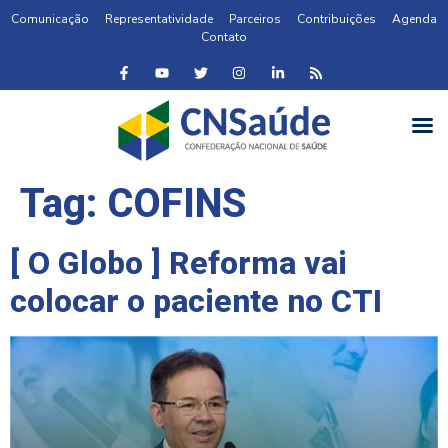
Comunicação
Representatividade
Parceiros
Contribuições
Agenda
Contato
Tag:
COFINS
[ O Globo ] Reforma vai
colocar o paciente no CTI