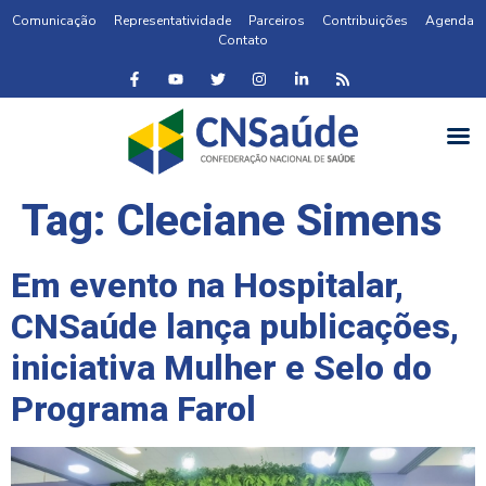
Comunicação
Representatividade
Parceiros
Contribuições
Agenda
Contato
Tag:
Cleciane Simens
Em evento na Hospitalar,
CNSaúde lança publicações,
iniciativa Mulher e Selo do
Programa Farol