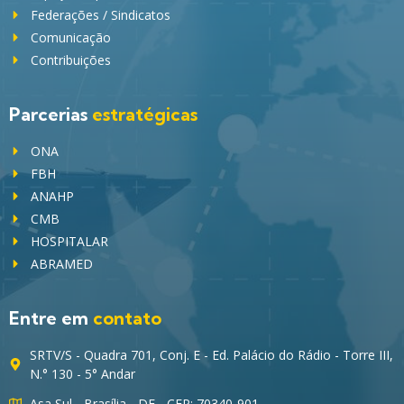
Federações / Sindicatos
Comunicação
Contribuições
Parcerias
estratégicas
ONA
FBH
ANAHP
CMB
HOSPITALAR
ABRAMED
Entre em
contato
SRTV/S - Quadra 701, Conj. E - Ed. Palácio do Rádio - Torre III,
N.° 130 - 5° Andar
Asa Sul - Brasília - DF - CEP: 70340-901