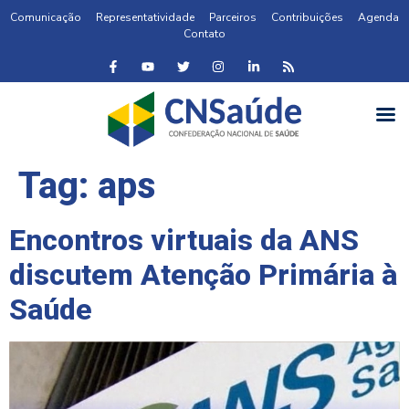
Comunicação
Representatividade
Parceiros
Contribuições
Agenda
Contato
Tag:
aps
Encontros virtuais da ANS
discutem Atenção Primária à
Saúde