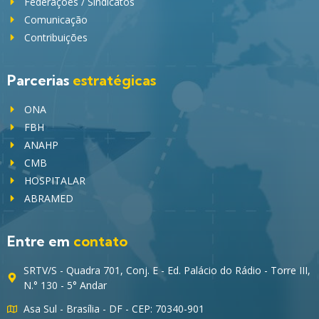
Federações / Sindicatos
Comunicação
Contribuições
Parcerias
estratégicas
ONA
FBH
ANAHP
CMB
HOSPITALAR
ABRAMED
Entre em
contato
SRTV/S - Quadra 701, Conj. E - Ed. Palácio do Rádio - Torre III,
N.° 130 - 5° Andar
Asa Sul - Brasília - DF - CEP: 70340-901