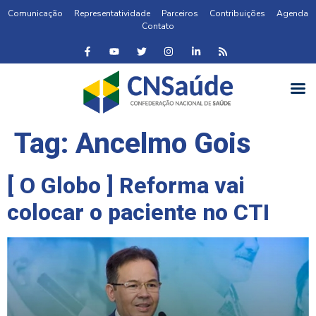
Comunicação
Representatividade
Parceiros
Contribuições
Agenda
Contato
Tag:
Ancelmo Gois
[ O Globo ] Reforma vai
colocar o paciente no CTI