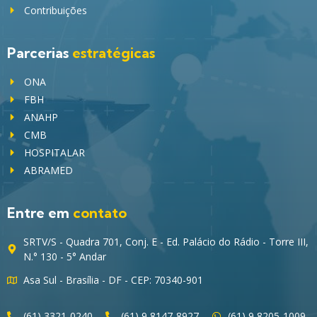
Contribuições
Parcerias
estratégicas
ONA
FBH
ANAHP
CMB
HOSPITALAR
ABRAMED
Entre em
contato
SRTV/S - Quadra 701, Conj. E - Ed. Palácio do Rádio - Torre III,
N.° 130 - 5° Andar
Asa Sul - Brasília - DF - CEP: 70340-901
(61) 3321-0240
(61) 9 8147-8927
(61) 9 8205-1009