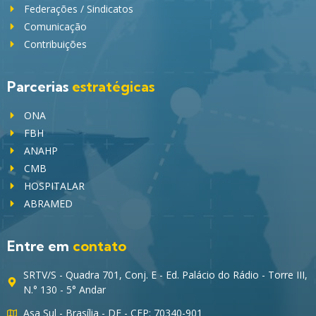
Federações / Sindicatos
Comunicação
Contribuições
Parcerias
estratégicas
ONA
FBH
ANAHP
CMB
HOSPITALAR
ABRAMED
Entre em
contato
SRTV/S - Quadra 701, Conj. E - Ed. Palácio do Rádio - Torre III,
N.° 130 - 5° Andar
Asa Sul - Brasília - DF - CEP: 70340-901