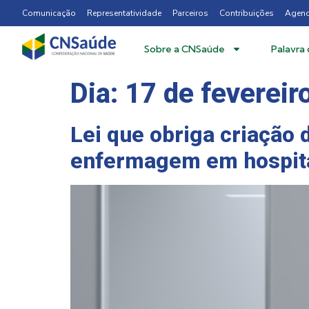
Comunicação
Representatividade
Parceiros
Contribuições
Agen
Sobre a CNSaúde
Palavra
Dia:
17 de fevereir
Lei que obriga criação
enfermagem em hospita