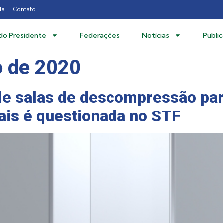
da
Contato
 do Presidente
Federações
Notícias
Publi
o de 2020
 de salas de descompressão par
is é questionada no STF