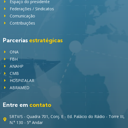
Espaço do presidente
Federações / Sindicatos
Comunicação
Contribuições
Parcerias
estratégicas
ONA
FBH
ANAHP
CMB
HOSPITALAR
ABRAMED
Entre em
contato
SRTV/S - Quadra 701, Conj. E - Ed. Palácio do Rádio - Torre III,
N.° 130 - 5° Andar