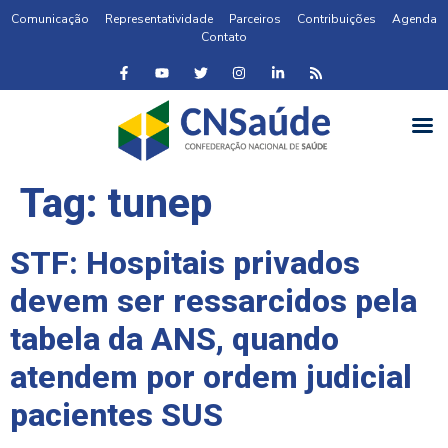
Comunicação
Representatividade
Parceiros
Contribuições
Agenda
Contato
Tag:
tunep
STF: Hospitais privados
devem ser ressarcidos pela
tabela da ANS, quando
atendem por ordem judicial
pacientes SUS