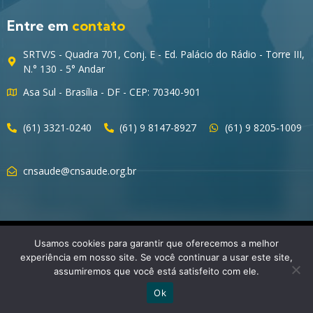
Entre em
contato
SRTV/S - Quadra 701, Conj. E - Ed. Palácio do Rádio - Torre III,
N.° 130 - 5° Andar
Asa Sul - Brasília - DF - CEP: 70340-901
(61) 3321-0240
(61) 9 8147-8927
(61) 9 8205-1009
cnsaude@cnsaude.org.br
© 2023 CNSaúde – Direitos Reservados
Usamos cookies para garantir que oferecemos a melhor
experiência em nosso site. Se você continuar a usar este site,
assumiremos que você está satisfeito com ele.
Ok