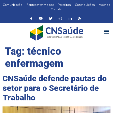
Comunicação
Representatividade
Parceiros
Contribuições
Agenda
Contato
Tag:
técnico
enfermagem
CNSaúde defende pautas do
setor para o Secretário de
Trabalho