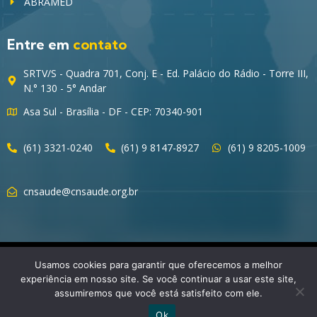
ABRAMED
Entre em
contato
SRTV/S - Quadra 701, Conj. E - Ed. Palácio do Rádio - Torre III,
N.° 130 - 5° Andar
Asa Sul - Brasília - DF - CEP: 70340-901
(61) 3321-0240
(61) 9 8147-8927
(61) 9 8205-1009
cnsaude@cnsaude.org.br
© 2023 CNSaúde – Direitos Reservados
Usamos cookies para garantir que oferecemos a melhor
experiência em nosso site. Se você continuar a usar este site,
assumiremos que você está satisfeito com ele.
Ok