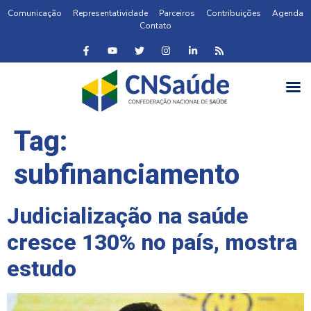
Comunicação
Representatividade
Parceiros
Contribuições
Agenda
Contato
Tag:
subfinanciamento
Judicialização na saúde
cresce 130% no país, mostra
estudo