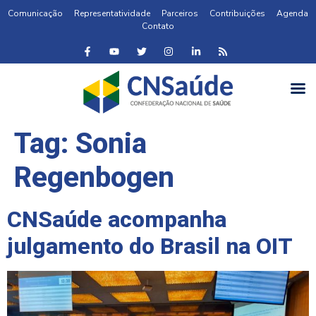
Comunicação
Representatividade
Parceiros
Contribuições
Agenda
Contato
Tag:
Sonia
Regenbogen
CNSaúde acompanha
julgamento do Brasil na OIT