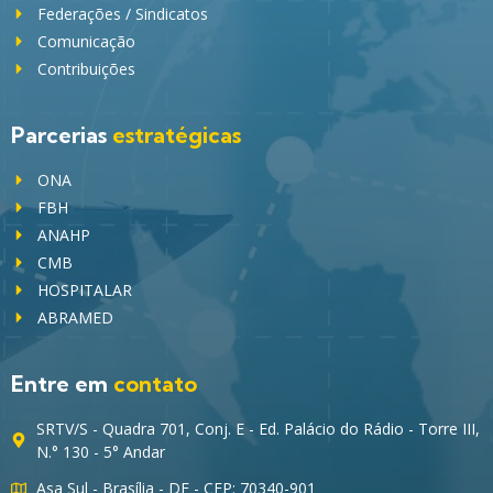
Federações / Sindicatos
Comunicação
Contribuições
Parcerias
estratégicas
ONA
FBH
ANAHP
CMB
HOSPITALAR
ABRAMED
Entre em
contato
SRTV/S - Quadra 701, Conj. E - Ed. Palácio do Rádio - Torre III,
N.° 130 - 5° Andar
Asa Sul - Brasília - DF - CEP: 70340-901