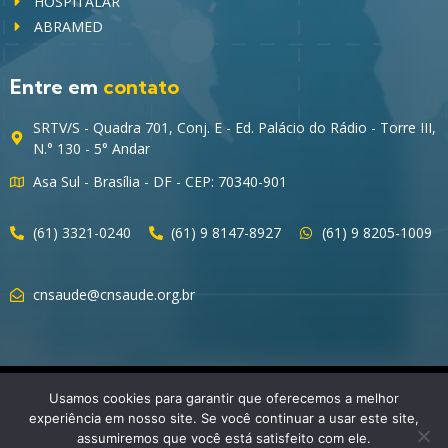
HOSPITALAR
ABRAMED
Entre em
contato
SRTV/S - Quadra 701, Conj. E - Ed. Palácio do Rádio - Torre III,
N.° 130 - 5° Andar
Asa Sul - Brasília - DF - CEP: 70340-901
(61) 3321-0240
(61) 9 8147-8927
(61) 9 8205-1009
cnsaude@cnsaude.org.br
© 2023 CNSaúde – Direitos Reservados
Usamos cookies para garantir que oferecemos a melhor
experiência em nosso site. Se você continuar a usar este site,
assumiremos que você está satisfeito com ele.