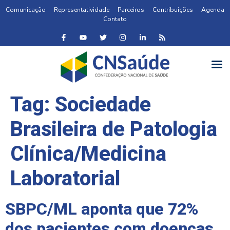
Comunicação
Representatividade
Parceiros
Contribuições
Agenda
Contato
Tag:
Sociedade
Brasileira de Patologia
Clínica/Medicina
Laboratorial
SBPC/ML aponta que 72%
dos pacientes com doenças