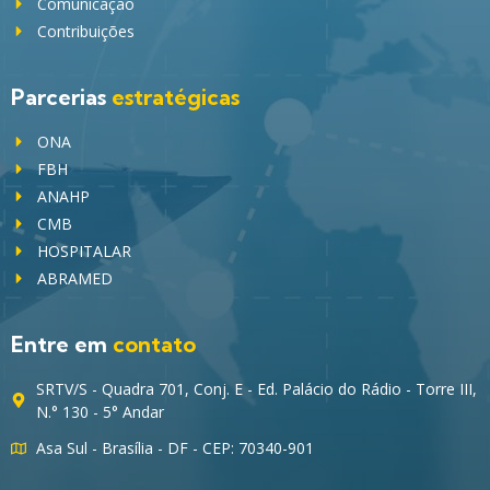
Comunicação
Contribuições
Parcerias
estratégicas
ONA
FBH
ANAHP
CMB
HOSPITALAR
ABRAMED
Entre em
contato
SRTV/S - Quadra 701, Conj. E - Ed. Palácio do Rádio - Torre III,
N.° 130 - 5° Andar
Asa Sul - Brasília - DF - CEP: 70340-901