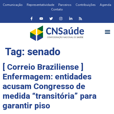
Comunicação
Representatividade
Parceiros
Contribuições
Agenda
Contato
Tag:
senado
[ Correio Braziliense ]
Enfermagem: entidades
acusam Congresso de
medida “transitória” para
garantir piso