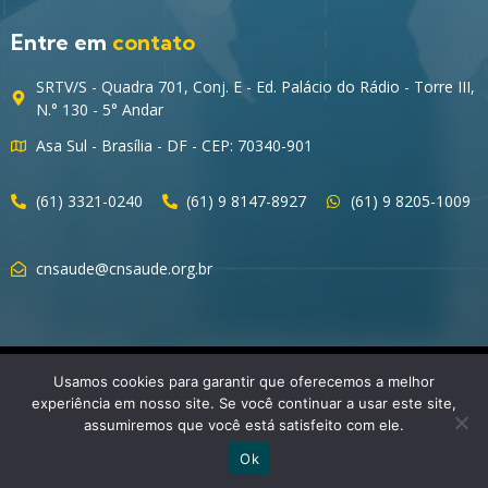
Entre em
contato
SRTV/S - Quadra 701, Conj. E - Ed. Palácio do Rádio - Torre III,
N.° 130 - 5° Andar
Asa Sul - Brasília - DF - CEP: 70340-901
(61) 3321-0240
(61) 9 8147-8927
(61) 9 8205-1009
cnsaude@cnsaude.org.br
© 2023 CNSaúde – Direitos Reservados
Usamos cookies para garantir que oferecemos a melhor
experiência em nosso site. Se você continuar a usar este site,
assumiremos que você está satisfeito com ele.
Ok