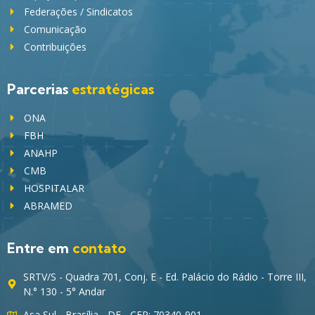
Federações / Sindicatos
Comunicação
Contribuições
Parcerias
estratégicas
ONA
FBH
ANAHP
CMB
HOSPITALAR
ABRAMED
Entre em
contato
SRTV/S - Quadra 701, Conj. E - Ed. Palácio do Rádio - Torre III,
N.° 130 - 5° Andar
Asa Sul - Brasília - DF - CEP: 70340-901