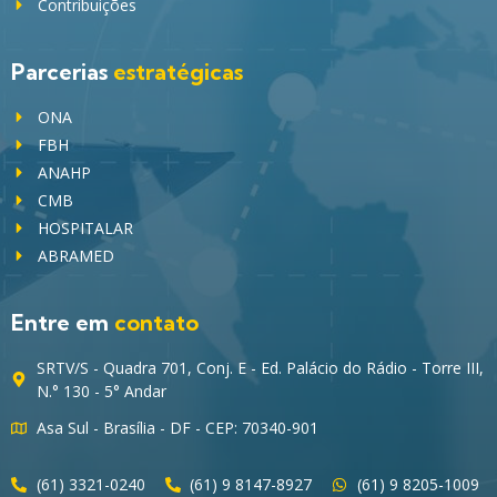
Contribuições
Parcerias
estratégicas
ONA
FBH
ANAHP
CMB
HOSPITALAR
ABRAMED
Entre em
contato
SRTV/S - Quadra 701, Conj. E - Ed. Palácio do Rádio - Torre III,
N.° 130 - 5° Andar
Asa Sul - Brasília - DF - CEP: 70340-901
(61) 3321-0240
(61) 9 8147-8927
(61) 9 8205-1009