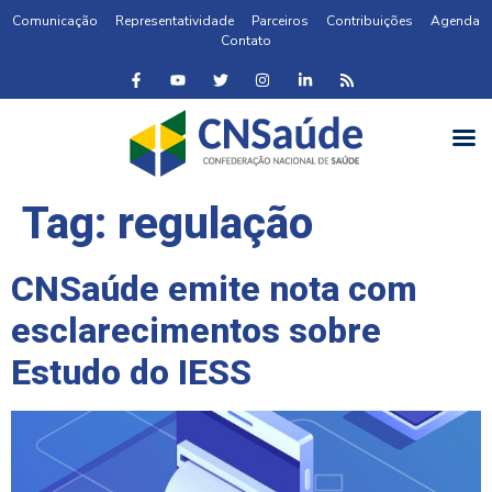
Comunicação
Representatividade
Parceiros
Contribuições
Agenda
Contato
Tag:
regulação
CNSaúde emite nota com
esclarecimentos sobre
Estudo do IESS