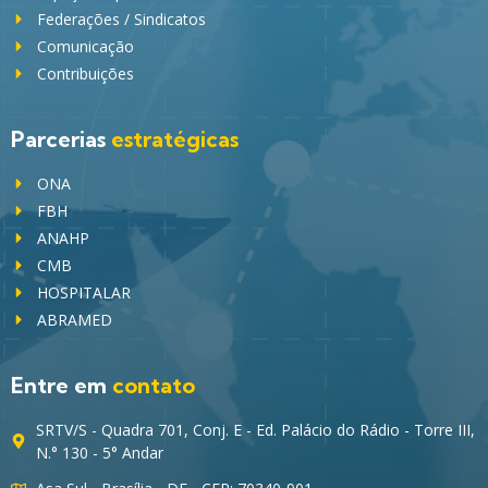
Federações / Sindicatos
Comunicação
Contribuições
Parcerias
estratégicas
ONA
FBH
ANAHP
CMB
HOSPITALAR
ABRAMED
Entre em
contato
SRTV/S - Quadra 701, Conj. E - Ed. Palácio do Rádio - Torre III,
N.° 130 - 5° Andar