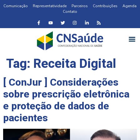
Comunicação
Representatividade
Parceiros
Contribuições
Agenda
Contato
Tag:
Receita Digital
[ ConJur ] Considerações
sobre prescrição eletrônica
e proteção de dados de
pacientes