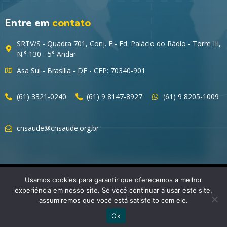
Entre em
contato
SRTV/S - Quadra 701, Conj. E - Ed. Palácio do Rádio - Torre III,
N.° 130 - 5° Andar
Asa Sul - Brasília - DF - CEP: 70340-901
(61) 3321-0240
(61) 9 8147-8927
(61) 9 8205-1009
cnsaude@cnsaude.org.br
© 2023 CNSaúde – Direitos Reservados
Usamos cookies para garantir que oferecemos a melhor
experiência em nosso site. Se você continuar a usar este site,
assumiremos que você está satisfeito com ele.
Ok